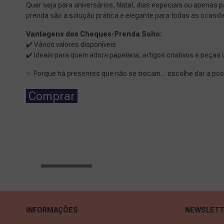
Quer seja para aniversários, Natal, dias especiais ou apenas
prenda são a solução prática e elegante para todas as ocasiõ
Vantagens dos Cheques-Prenda Soho:
✔️ Vários valores disponíveis
✔️ Ideais para quem adora papelaria, artigos criativos e peças
✨ Porque há presentes que não se trocam… escolhe dar a poss
Comprar
Ver mais...
INFORMAÇÕES
NEWSLETT