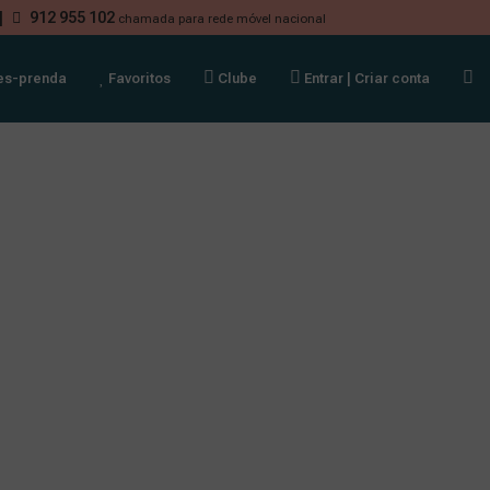
|
912 955 102
chamada para rede móvel nacional
es-prenda
Favoritos
Clube
Entrar
|
Criar conta