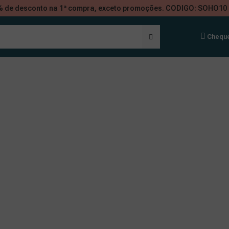
10% de desconto na 1ª compra, exceto promoções. CODIGO: SOHO10 
Chequ