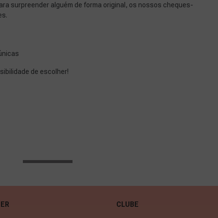
 para surpreender alguém de forma original, os nossos cheques-
es.
 únicas
ibilidade de escolher!
Ver mais...
ER
CLUBE